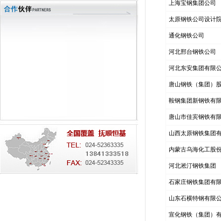
上海宝钢集团公司
太原钢铁公司设计
通化钢铁公司
河北邢台钢铁公司
河北东安集团有限
唐山钢铁（集团）
鞍钢集团新钢铁有
唐山市佳宾钢铁有
山西太原钢铁集团
内蒙古乌海化工股
河北淞汀钢铁集团
石家庄钢铁集团有
山东石横特钢有限
宣化钢铁（集团）